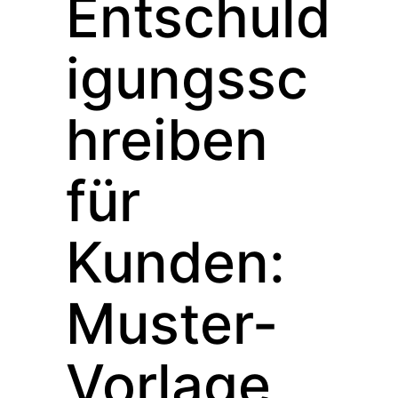
Entschuld
igungssc
hreiben
für
Kunden:
Muster-
Vorlage