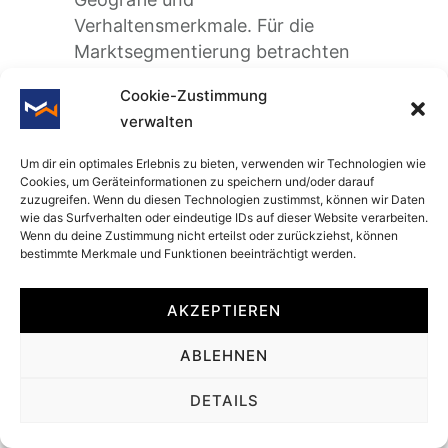
Verhaltensmerkmale. Für die
Marktsegmentierung betrachten
die meisten Unternehmen
Cookie-Zustimmung
zunächst die Demographie. Diese
verwalten
befasst sich mit dem Alter, dem
Einkommen, dem Geschlecht, der
Um dir ein optimales Erlebnis zu bieten, verwenden wir Technologien wie
Bildung oder der Familiengröße
Cookies, um Geräteinformationen zu speichern und/oder darauf
zuzugreifen. Wenn du diesen Technologien zustimmst, können wir Daten
von Personen. Bei der
wie das Surfverhalten oder eindeutige IDs auf dieser Website verarbeiten.
Psychografie hingegen werden
Wenn du deine Zustimmung nicht erteilst oder zurückziehst, können
bestimmte Merkmale und Funktionen beeinträchtigt werden.
Lebensstil, Werte, Interessen und
Meinungen in den Fokus gerückt.
AKZEPTIEREN
Psychografische Merkmale haben
oft einen Einfluss auf das
ABLEHNEN
Kaufverhalten von Personen. Unter
Geografie versteht man die
DETAILS
räumliche Segmentierung des
Marktes. Dies kann vor allem für