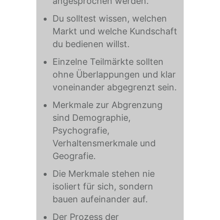
angesprochen werden.
Du solltest wissen, welchen
Markt und welche Kundschaft
du bedienen willst.
Einzelne Teilmärkte sollten
ohne Überlappungen und klar
voneinander abgegrenzt sein.
Merkmale zur Abgrenzung
sind Demographie,
Psychografie,
Verhaltensmerkmale und
Geografie.
Die Merkmale stehen nie
isoliert für sich, sondern
bauen aufeinander auf.
Der Prozess der