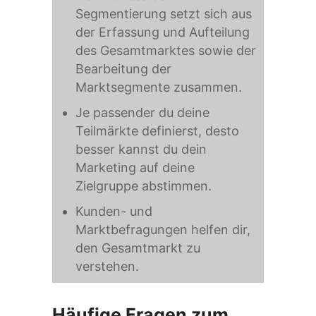
Segmentierung setzt sich aus
der Erfassung und Aufteilung
des Gesamtmarktes sowie der
Bearbeitung der
Marktsegmente zusammen.
Je passender du deine
Teilmärkte definierst, desto
besser kannst du dein
Marketing auf deine
Zielgruppe abstimmen.
Kunden- und
Marktbefragungen helfen dir,
den Gesamtmarkt zu
verstehen.
Häufige Fragen zum