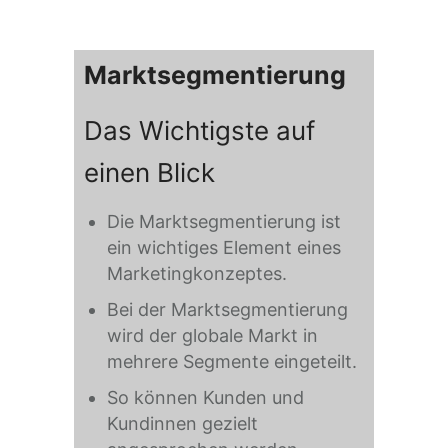
Marktsegmentierung
Das Wichtigste auf
einen Blick
Die Marktsegmentierung ist
ein wichtiges Element eines
Marketingkonzeptes.
Bei der Marktsegmentierung
wird der globale Markt in
mehrere Segmente eingeteilt.
So können Kunden und
Kundinnen gezielt