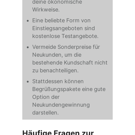
deine ökonomische
Wirkweise.
Eine beliebte Form von
Einstiegsangeboten sind
kostenlose Testangebote.
Vermeide Sonderpreise für
Neukunden, um die
bestehende Kundschaft nicht
zu benachteiligen.
Stattdessen können
Begrüßungspakete eine gute
Option der
Neukundengewinnung
darstellen.
Häufige Fragen zur