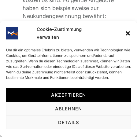
kostenlos sind. Folgende Angebote
haben sich beispielsweise zur
Neukundengewinnung bewährt:
Cookie-Zustimmung
Kostenloses Testangebot
verwalten
Probefahren von Autos
Um dir ein optimales Erlebnis zu bieten, verwenden wir Technologien wie
Kostenlose Erstberatung
Cookies, um Geräteinformationen zu speichern und/oder darauf
zuzugreifen. Wenn du diesen Technologien zustimmst, können wir Daten
Testversion einer Software
wie das Surfverhalten oder eindeutige IDs auf dieser Website verarbeiten.
Wenn du deine Zustimmung nicht erteilst oder zurückziehst, können
Kostenloser Probemonat in
bestimmte Merkmale und Funktionen beeinträchtigt werden.
einem Fitnessstudio
AKZEPTIEREN
Oder auch ein Gratis-
Arbeitsbuch zu deiner
ABLEHNEN
Marketingstrategie
DETAILS
Welche