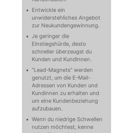
Entwickle ein
unwiderstehliches Angebot
zur Neukundengewinnung.
Je geringer die
Einstiegshürde, desto
schneller überzeugst du
Kunden und Kundinnen.
“Lead-Magnets” werden
genutzt, um die E-Mail-
Adressen von Kunden und
Kundinnen zu erhalten und
um eine Kundenbeziehung
aufzubauen.
Wenn du niedrige Schwellen
nutzen möchtest, kenne