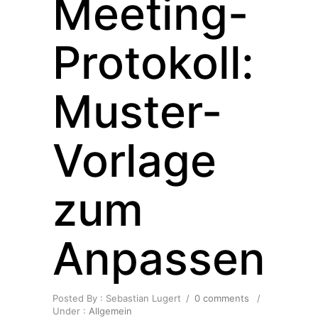
Meeting-
Protokoll:
Muster-
Vorlage
zum
Anpassen
Posted By : Sebastian Lugert
/
0 comments
/
Under :
Allgemein