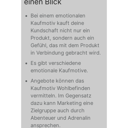
einen Blick
Bei einem emotionalen
Kaufmotiv kauft deine
Kundschaft nicht nur ein
Produkt, sondern auch ein
Gefühl, das mit dem Produkt
in Verbindung gebracht wird.
Es gibt verschiedene
emotionale Kaufmotive.
Angebote können das
Kaufmotiv Wohlbefinden
vermitteln. Im Gegensatz
dazu kann Marketing eine
Zielgruppe auch durch
Abenteuer und Adrenalin
ansprechen.