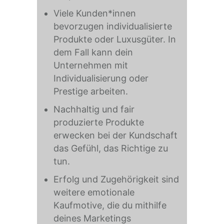
Viele Kunden*innen
bevorzugen individualisierte
Produkte oder Luxusgüter. In
dem Fall kann dein
Unternehmen mit
Individualisierung oder
Prestige arbeiten.
Nachhaltig und fair
produzierte Produkte
erwecken bei der Kundschaft
das Gefühl, das Richtige zu
tun.
Erfolg und Zugehörigkeit sind
weitere emotionale
Kaufmotive, die du mithilfe
deines Marketings