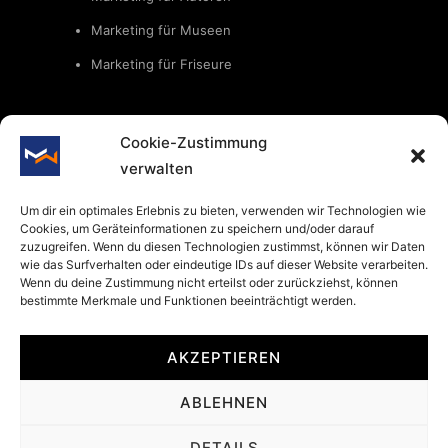
Marketing für Museen
Marketing für Friseure
Cookie-Zustimmung
Rechtliche Dinge
verwalten
Um dir ein optimales Erlebnis zu bieten, verwenden wir Technologien wie
Impressum
Cookies, um Geräteinformationen zu speichern und/oder darauf
zuzugreifen. Wenn du diesen Technologien zustimmst, können wir Daten
wie das Surfverhalten oder eindeutige IDs auf dieser Website verarbeiten.
Wenn du deine Zustimmung nicht erteilst oder zurückziehst, können
Datenschutz
bestimmte Merkmale und Funktionen beeinträchtigt werden.
AKZEPTIEREN
ABLEHNEN
DETAILS